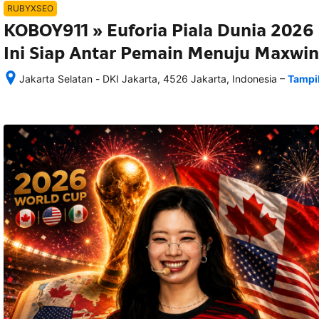
RUBYXSEO
KOBOY911 » Euforia Piala Dunia 2026 
Ini Siap Antar Pemain Menuju Maxwin
–
Jakarta Selatan - DKI Jakarta, 4526 Jakarta, Indonesia
Tampi
Setelah 
memesan, 
semua 
rincian 
akomodasi 
termasuk 
nomor 
telepon 
dan 
alamat 
akan 
disertakan 
dalam 
konfirmasi 
pemesanan 
dan 