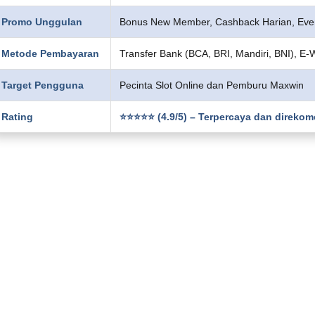
Promo Unggulan
Bonus New Member, Cashback Harian, Event
Metode Pembayaran
Transfer Bank (BCA, BRI, Mandiri, BNI), E-W
Target Pengguna
Pecinta Slot Online dan Pemburu Maxwin
Rating
⭐⭐⭐⭐⭐ (4.9/5) – Terpercaya dan direko