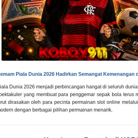
akun 
Anda.
emam Piala Dunia 2026 Hadirkan Semangat Kemenangan 
iala Dunia 2026 menjadi perbincangan hangat di seluruh duni
pektakuler yang membuat para penggemar sepak bola terus m
urut dirasakan oleh para pecinta permainan slot online melalu
odern dengan berbagai pilihan permainan menarik.